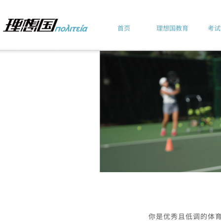
首页
理想国教育
考试
你是优秀且低调的体