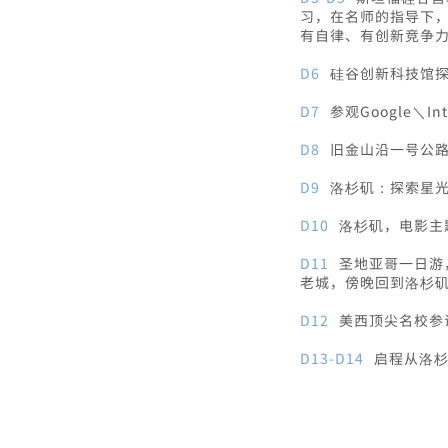
习，在名师的指导下
有自律、有创新竞争
D6
硅谷创新科技馆
D7
参观Google＼
D8
旧金山沿一号公
D9
洛杉矶：探索星光
D10
洛杉矶，电影主
D11
圣地亚哥一日游
老城，傍晚回到洛杉
D12
美西顶尖名校参
D13-D14
启程从洛