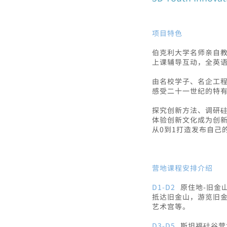
项目特色
伯克利大学名师亲自
上课辅导互动，全英
由名校学子、名企工程师
感受二十一世纪的特
探究创新方法、调研
体验创新文化成为创
从0到1打造发布自己
营地课程安排介绍
D1-D2
原住地-旧金
抵达旧金山，游览旧
艺术宫等。
D3-D5
斯坦福硅谷营